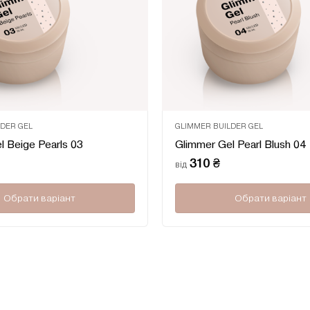
15мл
30мл
LDER GEL
GLIMMER BUILDER GEL
Оцінено
l Beige Pearls 03
Glimmer Gel Pearl Blush 04
в
0
310
₴
від
з
5
Обрати варіант
Обрати варіант
Цей
товар
має
кілька
варіантів.
Параметри