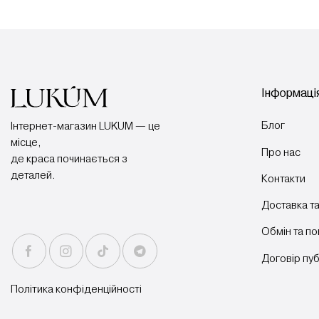
товар
має
кілька
варіантів.
Параметри
можна
Інформація
вибрати
на
Блог
Інтернет-магазин LUKUM — це
сторінці
місце,
товару
Про нас
де краса починається з
деталей.
Контакти
Доставка та
Обмін та п
Договір пу
Політика конфіденційності