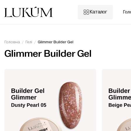
Skip
to
Каталог
Гол
content
Головна
/
Гелі
/
Glimmer Builder Gel
Glimmer Builder Gel