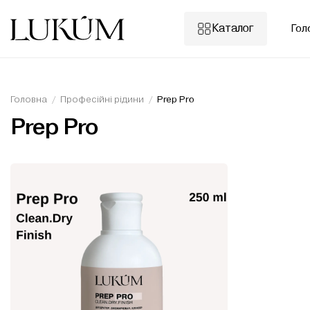
Skip
to
Каталог
Гол
content
Головна
/
Професійні рідини
/
Prep Pro
Prep Pro