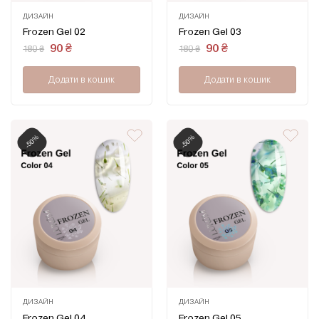
ДИЗАЙН
ДИЗАЙН
Оцінено
Оцінено
Frozen Gel 02
Frozen Gel 03
в
в
0
0
Оригінальна
Поточна
Оригінальна
Поточна
90
₴
90
₴
180
₴
180
₴
з
з
ціна:
ціна:
ціна:
ціна:
5
5
180 ₴.
90 ₴.
180 ₴.
90 ₴.
Додати в кошик
Додати в кошик
-50%
-50%
ДИЗАЙН
ДИЗАЙН
Оцінено
Оцінено
Frozen Gel 04
Frozen Gel 05