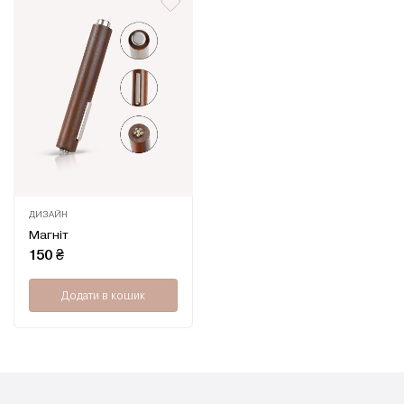
ДИЗАЙН
Оцінено
Магніт
в
0
150
₴
з
5
Додати в кошик