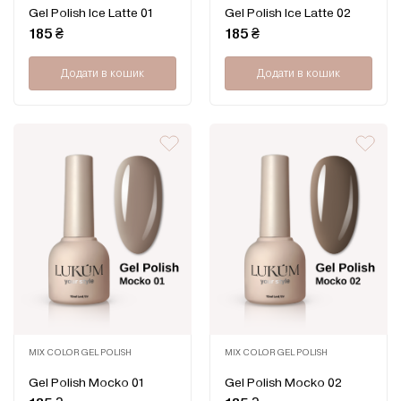
Оцінено
Оцінено
Gel Polish Ice Latte 01
Gel Polish Ice Latte 02
в
в
0
0
185
₴
185
₴
з
з
5
5
Додати в кошик
Додати в кошик
MIX COLOR GEL POLISH
MIX COLOR GEL POLISH
Оцінено
Оцінено
Gel Polish Mocko 01
Gel Polish Mocko 02
в
в
0
0