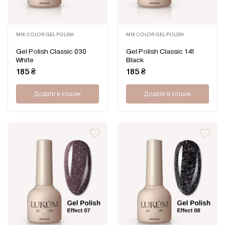
MIX COLOR GEL POLISH
MIX COLOR GEL POLISH
Оцінено
Оцінено
Gel Polish Classic 030
Gel Polish Classic 141
в
в
White
Black
0
0
з
з
185
₴
185
₴
5
5
Додати в кошик
Додати в кошик