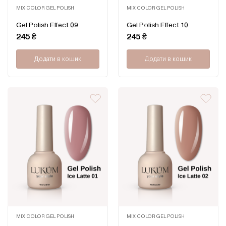
MIX COLOR GEL POLISH
MIX COLOR GEL POLISH
Оцінено
Оцінено
Gel Polish Effect 09
Gel Polish Effect 10
в
в
0
0
245
₴
245
₴
з
з
5
5
Додати в кошик
Додати в кошик
MIX COLOR GEL POLISH
MIX COLOR GEL POLISH