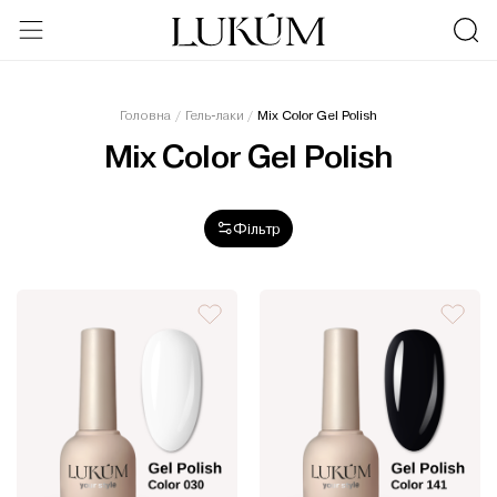
Skip
to
content
Головна
/
Гель-лаки
/
Mix Color Gel Polish
Mix Color Gel Polish
Фільтр