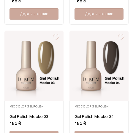
185
₴
185
₴
з
з
5
5
Додати в кошик
Додати в кошик
MIX COLOR GEL POLISH
MIX COLOR GEL POLISH
Оцінено
Оцінено
Gel Polish Mocko 03
Gel Polish Mocko 04
в
в
0
0
185
₴
185
₴
з
з
5
5