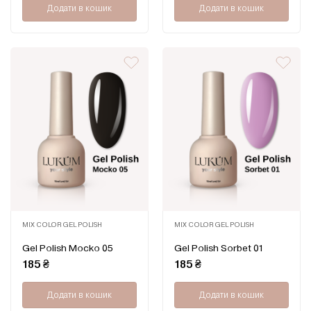
Додати в кошик
Додати в кошик
MIX COLOR GEL POLISH
MIX COLOR GEL POLISH
Оцінено
Оцінено
Gel Polish Mocko 05
Gel Polish Sorbet 01
в
в
0
0
185
₴
185
₴
з
з
5
5
Додати в кошик
Додати в кошик