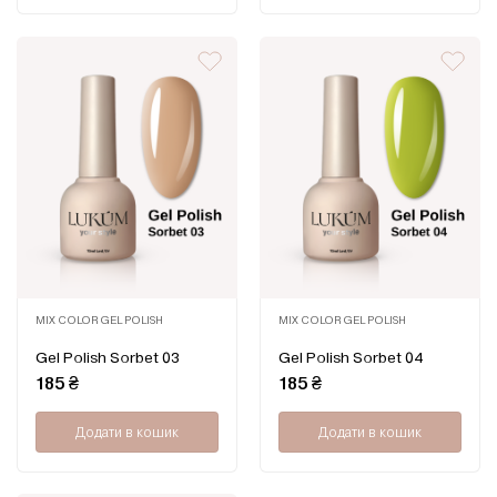
MIX COLOR GEL POLISH
MIX COLOR GEL POLISH
Оцінено
Оцінено
Gel Polish Sorbet 03
Gel Polish Sorbet 04
в
в
0
0
185
₴
185
₴
з
з
5
5
Додати в кошик
Додати в кошик