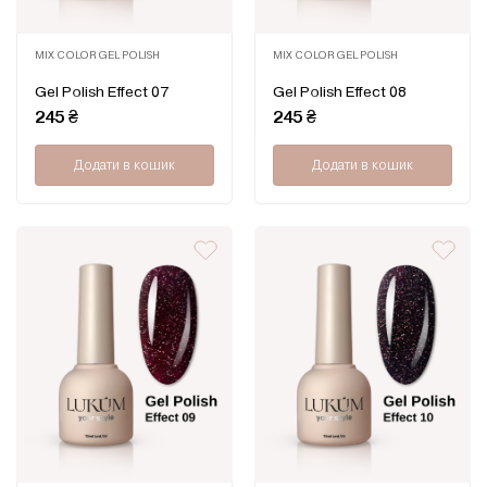
MIX COLOR GEL POLISH
MIX COLOR GEL POLISH
Оцінено
Оцінено
Gel Polish Effect 07
Gel Polish Effect 08
в
в
0
0
245
₴
245
₴
з
з
5
5
Додати в кошик
Додати в кошик