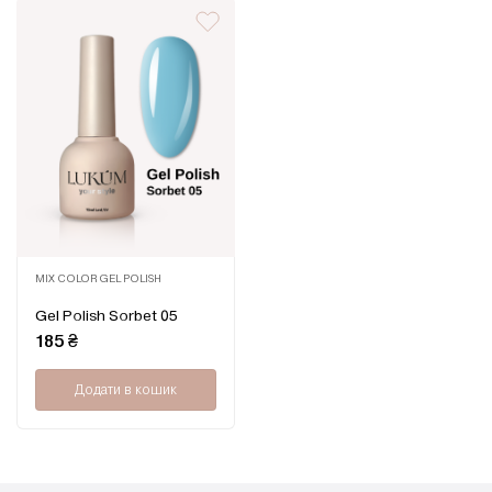
MIX COLOR GEL POLISH
Оцінено
Gel Polish Sorbet 05
в
0
185
₴
з
5
Додати в кошик