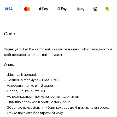
Опис
Колекція “Effect”
– cвітловідбиваючі гель-лаки Lukum, поєднують в
собі трендові ефекти в nail-індустрії.
Опис:
– Щільна пігментація
– Безпечна формула –
Free TPO
– Нанесення тонко в 1-2 шари
– Середньої консистенції
– Не розтікається , легко наносити під кутикулу
– Відмінно просихає в оригінальній лампі
– Зберігає яскравість і глибину кольору до 4 тижнів, не вигорає;
– Стійке покриття без втрати блиску.