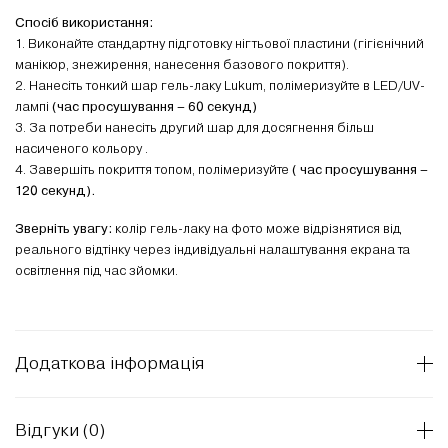
Спосіб використання:
1. Виконайте стандартну підготовку нігтьової пластини (гігієнічний
манікюр, знежирення, нанесення базового покриття).
2. Нанесіть тонкий шар гель-лаку Lukum, полімеризуйте в LED/UV-
лампі
(час просушування – 60 секунд)
3. За потреби нанесіть другий шар для досягнення більш
насиченого кольору .
4. Завершіть покриття топом, полімеризуйте
( час просушування –
120 секунд).
Зверніть увагу:
колір гель-лаку на фото може відрізнятися від
реального відтінку через індивідуальні налаштування екрана та
освітлення під час зйомки.
Додаткова інформація
Відгуки (0)