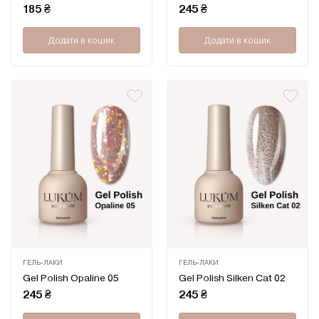
0
0
185
₴
245
₴
з
з
5
5
Додати в кошик
Додати в кошик
ГЕЛЬ-ЛАКИ
ГЕЛЬ-ЛАКИ
Оцінено
Оцінено
Gel Polish Opaline 05
Gel Polish Silken Cat 02
в
в
0
0
245
₴
245
₴
з
з
5
5