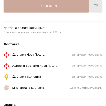
Додати в кошик
Додати
до
списку
бажань
Доступна оплата частинами:
*загальна сума кошику повинна становити 1 000грн
Доставка
Доставка Нова Пошта
за тарифом перевізника
Адресна доставка Нова Пошта
за тарифом перевізника
Доставка Укрпошта
за тарифом перевізника
Міжнародна доставка
Ознайомитись з умовами
Оплата