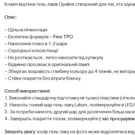
Кожен відтінок гель-лаків Opaline створений для тих, хто шука
Опис:
– Щільна пігментація
– Безпечна формула –
Free TPO
– Нанесення тонко в 1-2 шари
– Середньої консистенції
– Не розтікається , легко наносити під кутикулу
– Відмінно просихає в оригінальній лампі
– Зберігає яскравість і глибину кольору до 4 тижнів, не вигора
– Стійке покриття без втрати блиску.
Спосіб використання:
1. Виконайте стандартну підготовку нігтьової пластини (гігіє
2. Нанесіть тонкий шар гель-лаку Lukum, полімеризуйте в LED
3. За потреби нанесіть другий шар для досягнення більш наси
4. Завершіть покриття топом, полімеризуйте
( час просушуван
Зверніть увагу:
колір гель-лаку на фото може відрізнятися від