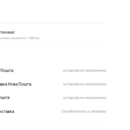
стинами:
винна становити 1 000грн
 Пошта
за тарифом перевізника
вка Нова Пошта
за тарифом перевізника
пошта
за тарифом перевізника
оставка
Ознайомитись з умовами