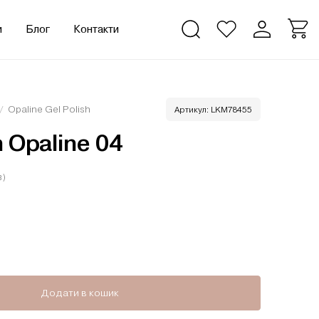
и
Блог
Контакти
/
Opaline Gel Polish
Артикул:
LKM78455
h Opaline 04
в)
ількість
Додати в кошик