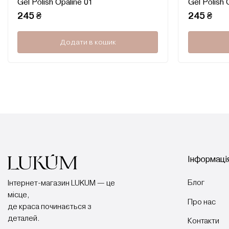
Gel Polish Opaline 01
Gel Polish 
в
0
245
₴
245
₴
з
5
Додати в кошик
Інформація
Блог
Інтернет-магазин LUKUM — це
місце,
Про нас
де краса починається з
деталей.
Контакти