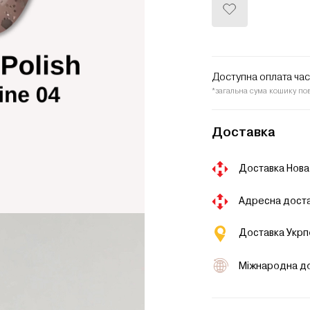
Додати
до
списку
бажань
Доступна оплата ча
*загальна сума кошику по
Доставка
Доставка Нова
Адресна доста
Доставка Укр
Міжнародна д