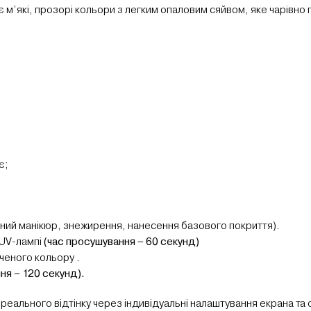
є м’які, прозорі кольори з легким опаловим сяйвом, яке чарівно 
є;
нічний манікюр, знежирення, нанесення базового покриття).
/UV-лампі
(час просушування – 60 секунд)
ченого кольору .
ня – 120 секунд).
 реального відтінку через індивідуальні налаштування екрана та 