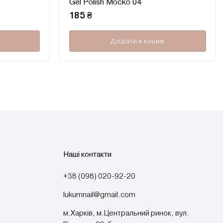
Gel Polish Mocko 04
в
в
0
0
185
₴
з
з
5
5
Додати в кошик
Наші контакти
+38 (098) 020-92-20
lukumnail@gmail.com
м.Харків, м.Центральний ринок, вул.