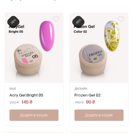
-50%
-50%
SALE
ДИЗАЙН
Оцінено
Оцінено
Acry Gel Bright 05
Frozen Gel 02
в
в
0
0
Оригінальна
Поточна
Оригінальна
Поточна
145
₴
90
₴
290
₴
180
₴
з
з
ціна:
ціна:
ціна:
ціна:
5
5
290 ₴.
145 ₴.
180 ₴.
90 ₴.
Додати в кошик
Додати в кошик