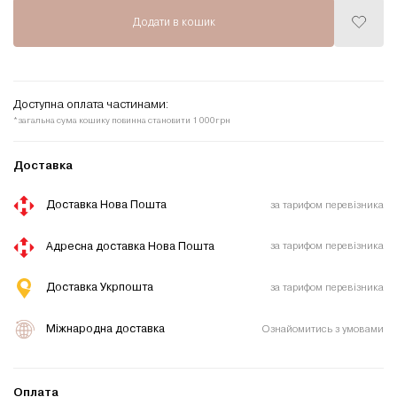
Додати в кошик
Додати
до
списку
бажань
Доступна оплата частинами:
*загальна сума кошику повинна становити 1 000грн
Доставка
Доставка Нова Пошта
за тарифом перевізника
Адресна доставка Нова Пошта
за тарифом перевізника
Доставка Укрпошта
за тарифом перевізника
Міжнародна доставка
Ознайомитись з умовами
Оплата