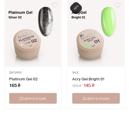
-50%
ДИЗАЙН
SALE
Оцінено
Оцінено
Platinum Gel 02
Acry Gel Bright 01
в
в
0
0
Оригінальна
Поточна
165
₴
145
₴
290
₴
з
з
ціна:
ціна:
5
5
290 ₴.
145 ₴.
Додати в кошик
Додати в кошик