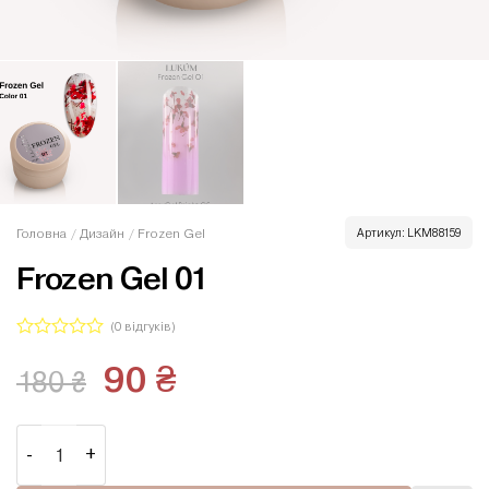
Головна
/
Дизайн
/
Frozen Gel
Артикул:
LKM88159
Frozen Gel 01
(
0
відгуків)
Оцінено
Оригінальна
Поточна
90
₴
в
180
₴
0
ціна:
ціна:
з
5
Frozen Gel 01 кількість
180 ₴.
90 ₴.