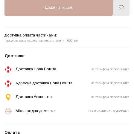
Додати в кошик
Додати
до
списку
бажань
Доступна оплата частинами:
*загальна сума кошику повинна становити 1 000грн
Доставка
Доставка Нова Пошта
за тарифом перевізника
Адресна доставка Нова Пошта
за тарифом перевізника
Доставка Укрпошта
за тарифом перевізника
Міжнародна доставка
Ознайомитись з умовами
Оплата