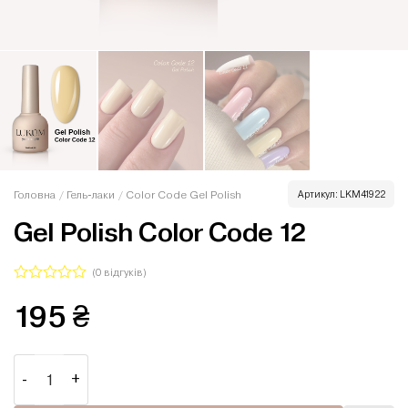
Головна
/
Гель-лаки
/
Color Code Gel Polish
Артикул:
LKM41922
Gel Polish Color Code 12
(
0
відгуків)
Оцінено
195
₴
в
0
з
5
Gel Polish Color Code 12 кількість