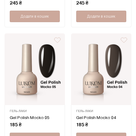
0
0
245
₴
245
₴
з
з
5
5
Додати в кошик
Додати в кошик
ГЕЛЬ-ЛАКИ
ГЕЛЬ-ЛАКИ
Оцінено
Оцінено
Gel Polish Mocko 05
Gel Polish Mocko 04
в
в
0
0
185
₴
185
₴
з
з
5
5