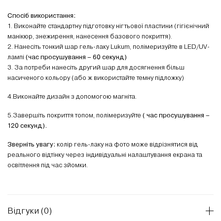
Спосіб використання:
1. Виконайте стандартну підготовку нігтьової пластини (гігієнічний
манікюр, знежирення, нанесення базового покриття).
2. Нанесіть тонкий шар гель-лаку Lukum, полімеризуйте в LED/UV-
лампі
(час просушування – 60 секунд)
3. За потреби нанесіть другий шар для досягнення більш
насиченого кольору (або ж використайте темну підложку)
4.Виконайте дизайн з допомогою магніта.
5.Завершіть покриття топом, полімеризуйте
( час просушування –
120 секунд).
Зверніть увагу:
колір гель-лаку на фото може відрізнятися від
реального відтінку через індивідуальні налаштування екрана та
освітлення під час зйомки.
Відгуки (0)