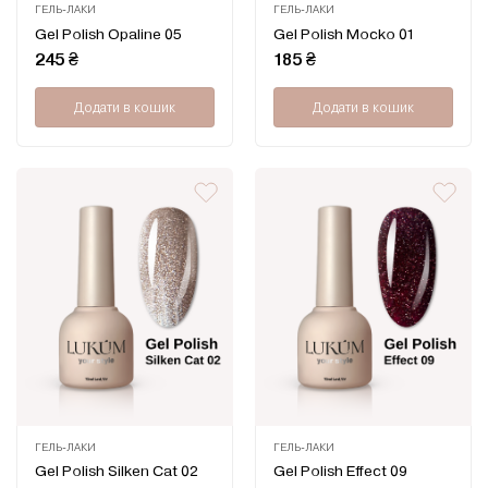
ГЕЛЬ-ЛАКИ
ГЕЛЬ-ЛАКИ
Оцінено
Оцінено
Gel Polish Opaline 05
Gel Polish Mocko 01
в
в
0
0
245
₴
185
₴
з
з
5
5
Додати в кошик
Додати в кошик
ГЕЛЬ-ЛАКИ
ГЕЛЬ-ЛАКИ
Оцінено
Оцінено
Gel Polish Silken Cat 02
Gel Polish Effect 09
в
в
0
0