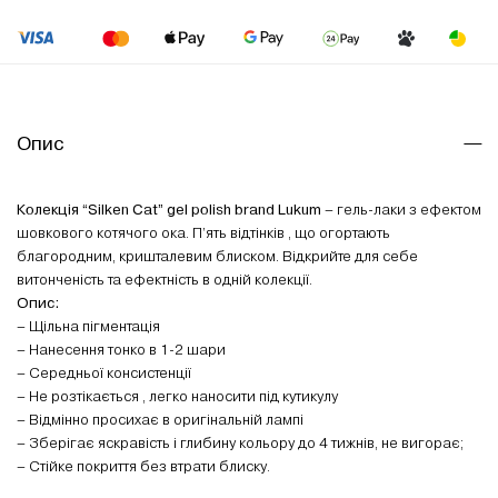
Опис
Колекція “Silken Cat” gel polish brand Lukum
– гель-лаки з ефектом
шовкового котячого ока. П’ять відтінків , що огортають
благородним, кришталевим блиском. Відкрийте для себе
витонченість та ефектність в одній колекції.
Опис:
– Щільна пігментація
– Нанесення тонко в 1-2 шари
– Середньої консистенції
– Не розтікається , легко наносити під кутикулу
– Відмінно просихає в оригінальній лампі
– Зберігає яскравість і глибину кольору до 4 тижнів, не вигорає;
– Стійке покриття без втрати блиску.