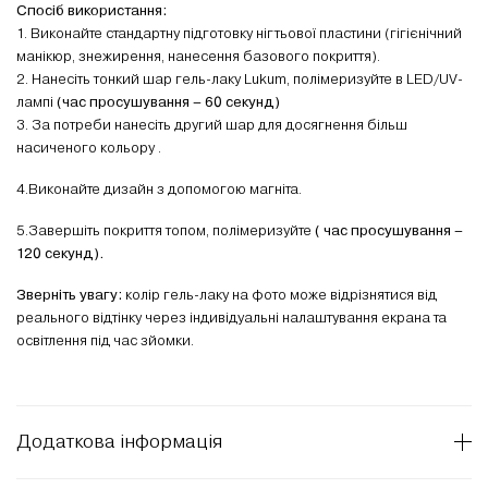
Спосіб використання:
1. Виконайте стандартну підготовку нігтьової пластини (гігієнічний
манікюр, знежирення, нанесення базового покриття).
2. Нанесіть тонкий шар гель-лаку Lukum, полімеризуйте в LED/UV-
лампі
(час просушування – 60 секунд)
3. За потреби нанесіть другий шар для досягнення більш
насиченого кольору .
4.Виконайте дизайн з допомогою магніта.
5.Завершіть покриття топом, полімеризуйте
( час просушування –
120 секунд).
Зверніть увагу:
колір гель-лаку на фото може відрізнятися від
реального відтінку через індивідуальні налаштування екрана та
освітлення під час зйомки.
Додаткова інформація