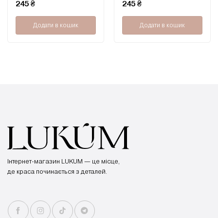
245
₴
245
₴
з
з
5
5
Додати в кошик
Додати в кошик
Інтернет-магазин LUKUM — це місце,
де краса починається з деталей.