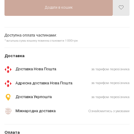
Додати в кошик
Додати
до
списку
бажань
Доступна оплата частинами:
*загальна сума кошику повинна становити 1 000грн
Доставка
Доставка Нова Пошта
за тарифом перевізника
Адресна доставка Нова Пошта
за тарифом перевізника
Доставка Укрпошта
за тарифом перевізника
Міжнародна доставка
Ознайомитись з умовами
Оплата