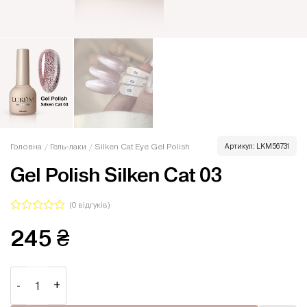
Головна
/
Гель-лаки
/
Silken Cat Eye Gel Polish
Артикул:
LKM56731
Gel Polish Silken Cat 03
(
0
відгуків)
Оцінено
245
₴
в
0
з
5
Gel Polish Silken Cat 03 кількість