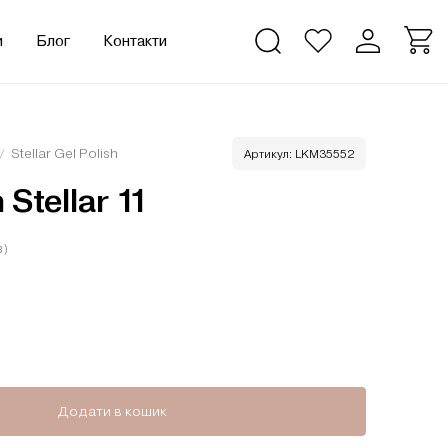
и
Блог
Контакти
/
Stellar Gel Polish
Артикул:
LKM35552
 Stellar 11
в)
лькість
Додати в кошик