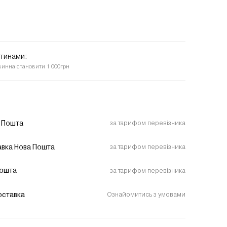
стинами:
винна становити 1 000грн
 Пошта
за тарифом перевізника
вка Нова Пошта
за тарифом перевізника
пошта
за тарифом перевізника
оставка
Ознайомитись з умовами