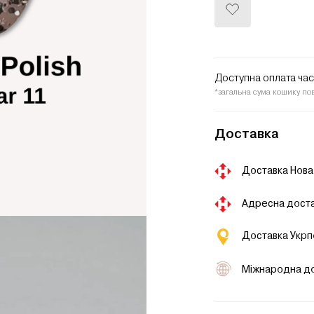
Додати
до
списку
бажань
Доступна оплата ча
*загальна сума кошику по
Доставка
Доставка Нова
Адресна доста
Доставка Укр
Міжнародна д