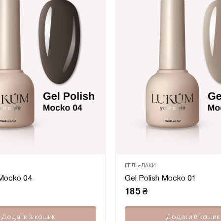
ГЕЛЬ-ЛАКИ
Оцінено
 Mocko 04
Gel Polish Mocko 01
в
0
185
₴
з
5
Додати в кошик
Додати в кошик