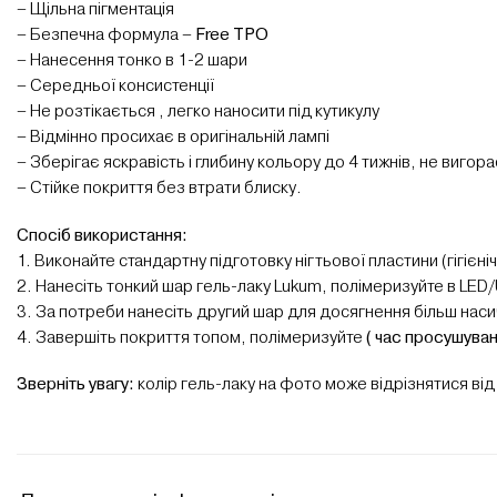
– Щільна пігментація
– Безпечна формула –
Free TPO
– Нанесення тонко в 1-2 шари
– Середньої консистенції
– Не розтікається , легко наносити під кутикулу
– Відмінно просихає в оригінальній лампі
– Зберігає яскравість і глибину кольору до 4 тижнів, не вигора
– Стійке покриття без втрати блиску.
Спосіб використання:
1. Виконайте стандартну підготовку нігтьової пластини (гігіє
2. Нанесіть тонкий шар гель-лаку Lukum, полімеризуйте в LED
3. За потреби нанесіть другий шар для досягнення більш наси
4. Завершіть покриття топом, полімеризуйте
( час просушуван
Зверніть увагу:
колір гель-лаку на фото може відрізнятися від