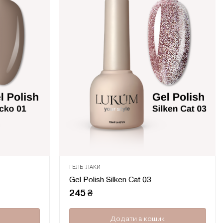
ГЕЛЬ-ЛАКИ
Оцінено
Оцінено
Gel Polish Silken Cat 03
в
в
0
0
245
₴
з
з
5
5
Додати в кошик