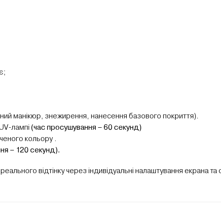
є;
нічний манікюр, знежирення, нанесення базового покриття).
/UV-лампі
(час просушування – 60 секунд)
ченого кольору .
ня – 120 секунд).
 реального відтінку через індивідуальні налаштування екрана та 