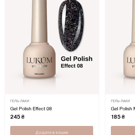
ГЕЛЬ-ЛАКИ
ГЕЛЬ-ЛАКИ
Оцінено
Gel Polish Effect 08
Gel Polish
в
0
245
₴
185
₴
з
5
Додати в кошик