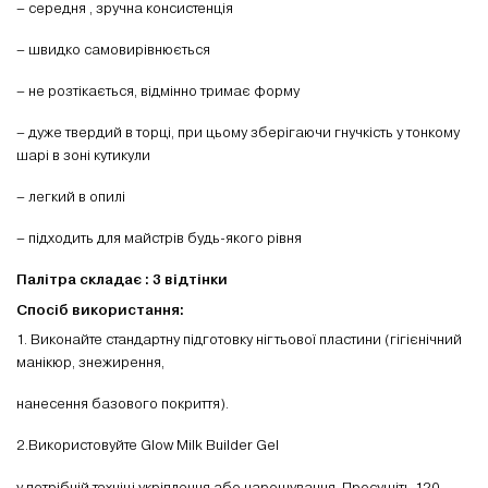
– середня , зручна консистенція
– швидко самовирівнюється
– не розтікається, відмінно тримає форму
– дуже твердий в торці, при цьому зберігаючи гнучкість у тонкому
шарі в зоні кутикули
– легкий в опилі
– підходить для майстрів будь-якого рівня
Палітра складає : 3 відтінки
Спосіб використання:
1. Виконайте стандартну підготовку нігтьової пластини (гігієнічний
манікюр, знежирення,
нанесення базового покриття).
2.Використовуйте Glow Milk Builder Gel
у потрібній техніці укріплення або нарощування. Просушіть 120