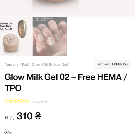
Головна
/
Гелі
/
Glow Milk Builder Gel
Артикул:
LKM99155
Glow Milk Gel 02 – Free HEMA /
TPO
(
0
відгуків)
Оцінено
310
₴
в
від
0
з
5
Об'єм