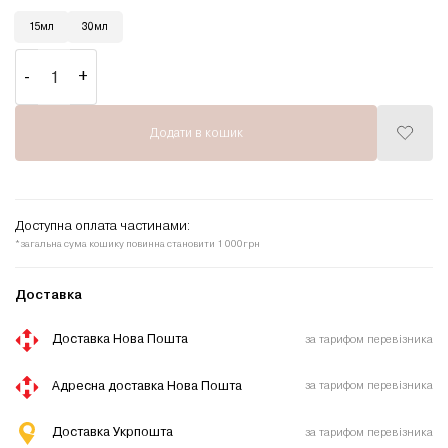
15мл
30мл
Glow Milk Gel 02 - Free HEMA / TPO кількість
Додати в кошик
Додати
до
списку
бажань
Доступна оплата частинами:
*загальна сума кошику повинна становити 1 000грн
Доставка
Доставка Нова Пошта
за тарифом перевізника
Адресна доставка Нова Пошта
за тарифом перевізника
Доставка Укрпошта
за тарифом перевізника