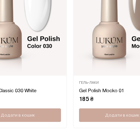
ГЕЛЬ-ЛАКИ
Оцінено
Classic 030 White
Gel Polish Mocko 01
в
0
185
₴
з
5
Додати в кошик
Додати в кошик