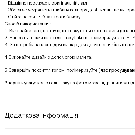
– Відмінно просихає в оригінальній лампі
– Зберігає яскравість і глибину кольору до 4 тижнів, не вигора
– Стійке покриття без втрати блиску.
Спосіб використання:
1. Виконайте стандартну підготовку нігтьової пластини (гігіє
2. Нанесіть тонкий шар гель-лаку Lukum, полімеризуйте в LED
3. За потреби нанесіть другий шар для досягнення більш наси
4.Виконайте дизайн з допомогою магніта.
5.Завершіть покриття топом, полімеризуйте
( час просушуван
Зверніть увагу:
колір гель-лаку на фото може відрізнятися від
Додаткова інформація