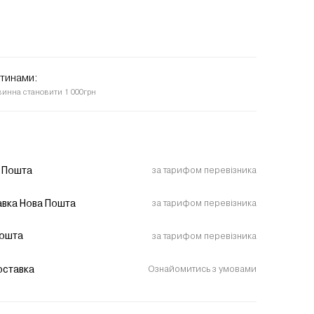
стинами:
винна становити 1 000грн
 Пошта
за тарифом перевізника
вка Нова Пошта
за тарифом перевізника
пошта
за тарифом перевізника
оставка
Ознайомитись з умовами