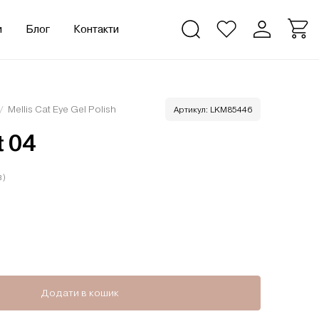
и
Блог
Контакти
/
Mellis Cat Eye Gel Polish
Артикул:
LKM85446
t 04
в)
Додати в кошик