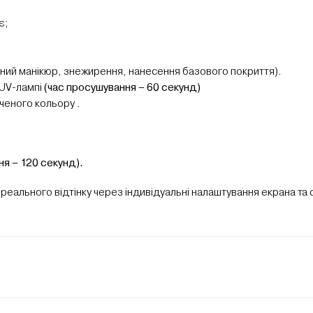
є;
нічний манікюр, знежирення, нанесення базового покриття).
/UV-лампі
(час просушування – 60 секунд)
ченого кольору .
ня – 120 секунд).
 реального відтінку через індивідуальні налаштування екрана та 