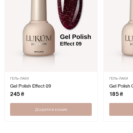
ГЕЛЬ-ЛАКИ
ГЕЛЬ-ЛАКИ
Оцінено
Gel Polish Effect 09
Gel Polish 
в
0
245
₴
185
₴
з
5
Додати в кошик