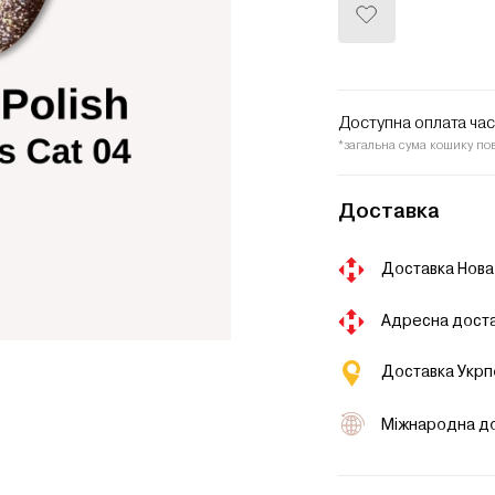
Додати
до
списку
бажань
Доступна оплата ча
*загальна сума кошику по
Доставка
Доставка Нова
Адресна доста
Доставка Укр
Міжнародна д