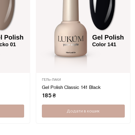
ГЕЛЬ-ЛАКИ
Оцінено
Оцінено
Gel Polish Classic 141 Black
в
в
0
0
185
₴
з
з
5
5
Додати в кошик