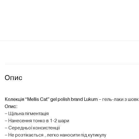
Опис
Колекція “Mellis Cat” gel polish brand Lukum
– гель-лаки з шов
Опис:
– Щільна пігментація
– Нанесення тонко в 1-2 шари
– Середньої консистенції
– Не розтікається , легко наносити під кутикулу