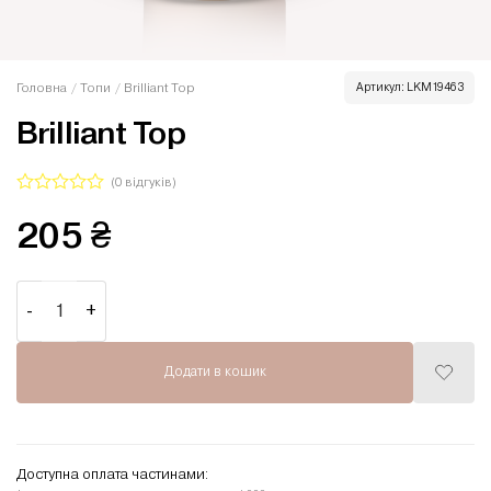
Головна
/
Топи
/
Brilliant Top
Артикул:
LKM19463
Brilliant Top
(
0
відгуків)
Оцінено
205
₴
в
0
з
5
Brilliant Top кількість
Додати в кошик
Додати
до
списку
бажань
Доступна оплата частинами: