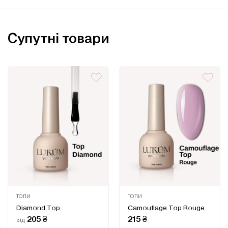
Супутні товари
ТОПИ
ТОПИ
Оцінено
Оцінено
Diamond Top
Camouflage Top Rouge
в
в
0
0
205
₴
215
₴
від
з
з
5
5