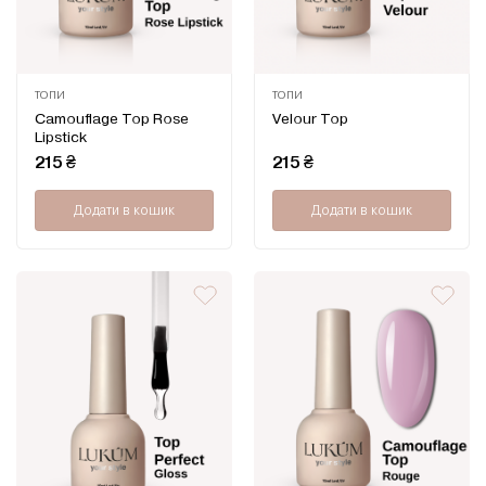
ТОПИ
ТОПИ
Оцінено
Оцінено
Camouflage Top Rose
Velour Top
в
в
Lipstick
0
0
з
з
215
₴
215
₴
5
5
Додати в кошик
Додати в кошик