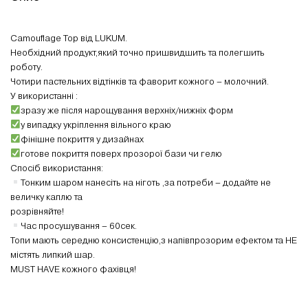
Camouflage Top від LUKUM.
Необхідний продукт,який точно пришвидшить та полегшить
роботу.
Чотири пастельних відтінків та фаворит кожного – молочний.
У використанні :
зразу же після нарощування верхніх/нижніх форм
у випадку укріплення вільного краю
фінішне покриття у дизайнах
готове покриття поверх прозорої бази чи гелю
Спосіб використання:
Тонким шаром нанесіть на ніготь ,за потреби – додайте не
величку каплю та
розрівняйте!
Час просушування – 60сек.
Топи мають середню консистенцію,з напівпрозорим ефектом та НЕ
містять липкий шар.
MUST HAVE кожного фахівця!