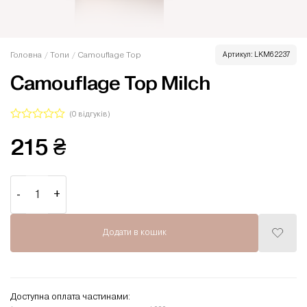
Головна
/
Топи
/
Camouflage Top
Артикул:
LKM62237
Camouflage Top Milch
(
0
відгуків)
Оцінено
215
₴
в
0
з
5
Camouflage Top Milch кількість
Додати в кошик
Додати
до
списку
бажань
Доступна оплата частинами: