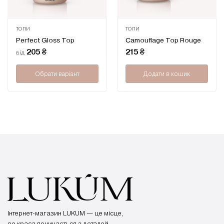
ТОПИ
ТОПИ
Оцінено
Оцінено
Perfect Gloss Top
Camouflage Top Rouge
в
в
0
0
205
₴
215
₴
від
з
з
5
5
Обрати варіант
Додати в кошик
Цей
товар
має
кілька
варіантів.
Параметри
можна
вибрати
на
сторінці
товару
Інтернет-магазин LUKUM — це місце,
де краса починається з деталей.