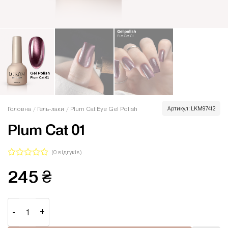
Головна
/
Гель-лаки
/
Plum Cat Eye Gel Polish
Артикул:
LKM97412
Plum Cat 01
(
0
відгуків)
Оцінено
245
₴
в
0
з
5
Plum Cat 01 кількість