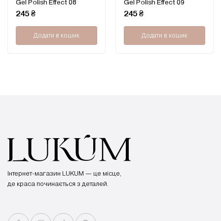
Gel Polish Effect 08
Gel Polish Effect 09
в
в
0
0
245
₴
245
₴
з
з
5
5
Додати в кошик
Додати в кошик
Інтернет-магазин LUKUM — це місце,
де краса починається з деталей.