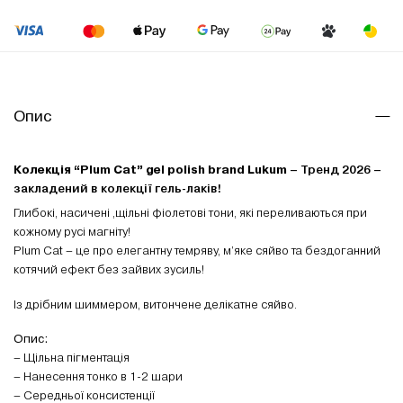
Опис
Колекція “Plum Cat” gel polish brand Lukum
– Тренд 2026 –
закладений в колекції гель-лаків!
Глибокі, насичені ,щільні фіолетові тони, які переливаються при
кожному русі магніту!
Plum Cat – це про елегантну темряву, м’яке сяйво та бездоганний
котячий ефект без зайвих зусиль!
Із дрібним шиммером, витончене делікатне сяйво.
Опис:
– Щільна пігментація
– Нанесення тонко в 1-2 шари
– Середньої консистенції