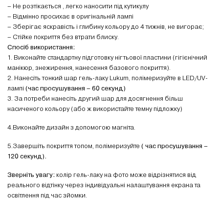
– Не розтікається , легко наносити під кутикулу
– Відмінно просихає в оригінальній лампі
– Зберігає яскравість і глибину кольору до 4 тижнів, не вигорає;
– Стійке покриття без втрати блиску.
Спосіб використання:
1. Виконайте стандартну підготовку нігтьової пластини (гігієнічний
манікюр, знежирення, нанесення базового покриття).
2. Нанесіть тонкий шар гель-лаку Lukum, полімеризуйте в LED/UV-
лампі
(час просушування – 60 секунд)
3. За потреби нанесіть другий шар для досягнення більш
насиченого кольору (або ж використайте темну підложку)
4.Виконайте дизайн з допомогою магніта.
5.Завершіть покриття топом, полімеризуйте
( час просушування –
120 секунд).
Зверніть увагу:
колір гель-лаку на фото може відрізнятися від
реального відтінку через індивідуальні налаштування екрана та
освітлення під час зйомки.