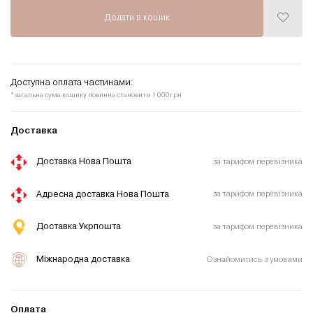
Додати в кошик
Додати
до
списку
бажань
Доступна оплата частинами:
*загальна сума кошику повинна становити 1 000грн
Доставка
Доставка Нова Пошта
за тарифом перевізника
Адресна доставка Нова Пошта
за тарифом перевізника
Доставка Укрпошта
за тарифом перевізника
Міжнародна доставка
Ознайомитись з умовами
Оплата