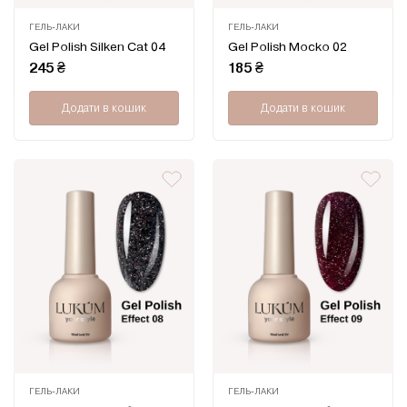
ГЕЛЬ-ЛАКИ
ГЕЛЬ-ЛАКИ
Оцінено
Оцінено
Gel Polish Silken Cat 04
Gel Polish Mocko 02
в
в
0
0
245
₴
185
₴
з
з
5
5
Додати в кошик
Додати в кошик
ГЕЛЬ-ЛАКИ
ГЕЛЬ-ЛАКИ
Оцінено
Оцінено